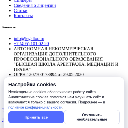
Спикеры
Сведения о лицензии
Статьи
Контакты
Контакты
info@legaltop.ru
+7 (495) 101 02 20
АВТОНОМНАЯ НЕКОММЕРЧЕСКАЯ
ОРГАНИЗАЦИЯ ДОПОЛНИТЕЛЬНОГО
ПРОФЕССИОНАЛЬНОГО ОБРАЗОВАНИЯ
"ВЫСШАЯ ШКОЛА АРБИТРАЖА, МЕДИАЦИИ И
ПРАВА"
ОГРН 1207700178894 от 29.05.2020
ИНН 9704017462 / КПП 771501001
Настройки cookies
Юр. адрес: 12728, г. Москва, проезд Студёный, дом 4,
корп.1, помещение 5А/1
Необходимые cookies обеспечивают работу сайта.
Р/с: 40703810638000016048 В ПАО Сбербанк БИК
Аналитические cookies помогают нам улучшать сайт и
044525225 к/с 30101810400000000225
включаются только с вашего согласия. Подробнее — в
политике конфиденциальности
.
Устав ВШАМП
Отклонить
Принять все
необязательные
Политика конфиденциальности